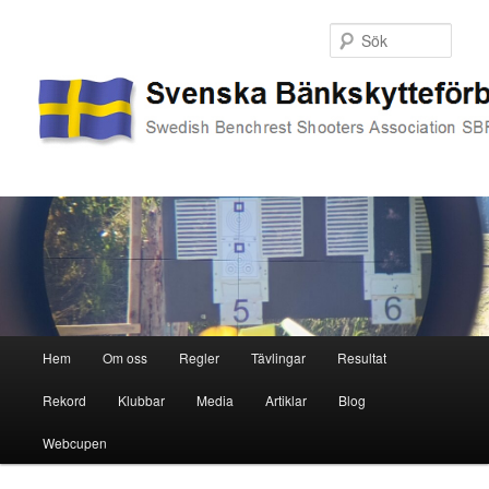
Sök
Huvudmeny
Hem
Om oss
Regler
Tävlingar
Resultat
Hoppa
Hoppa
Rekord
Klubbar
Media
Artiklar
Blog
till
till
Webcupen
primärt
sekundärt