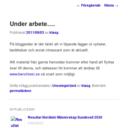
innehåll
innehåll
Inläggsnavigering
←
Föregående
Nästa
→
Under arbete….
Publicerat
2011/08/03
av
klasg
På bloggsidan är det tänkt att vi löpande lägger ut nyheter,
berättelser och annat intressant som är aktuellt.
Allt material från gamla hemsidan kommer efter hand att flyttas
över till denna, och adressen hit kommer att ändras till
www.benchrest.se
så snart som möjligt.
Detta inlägg publicerades i
Uncategorized
av
klasg
. Bokmärk
permalänken
.
NYPUBLICERAT
Resultat Nordiskt Mästerskap Sundsvall 2026
2026/08/02