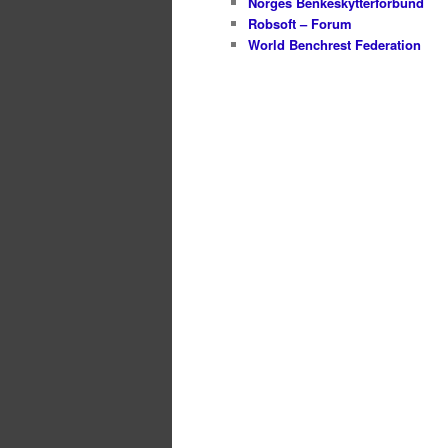
Norges Benkeskytterforbund
Robsoft – Forum
World Benchrest Federation