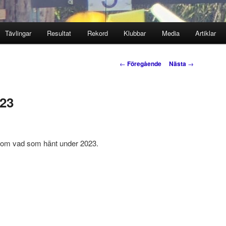
Tävlingar
Resultat
Rekord
Klubbar
Media
Artiklar
Inläggsnavigering
←
Föregående
Nästa
→
023
e om vad som hänt under 2023.