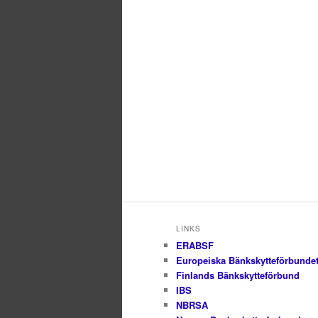
LINKS
ERABSF
Europeiska Bänkskytteförbunde
Finlands Bänkskytteförbund
IBS
NBRSA