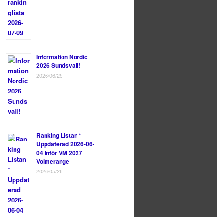
Information Nordic
2026 Sundsvall!
2026/06/25
Ranking Listan *
Uppdaterad 2026-06-
04 Inför VM 2027
Volmerange
2026/05/26