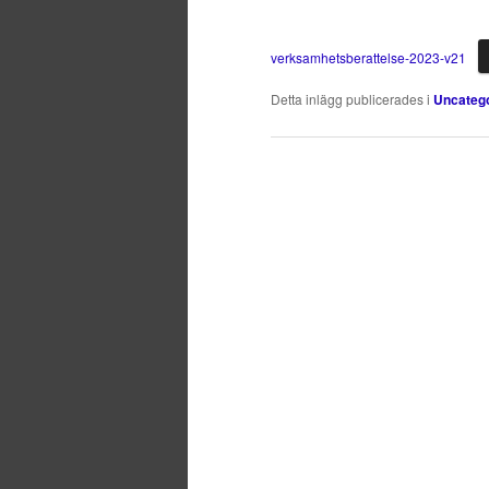
verksamhetsberattelse-2023-v21
Detta inlägg publicerades i
Uncateg