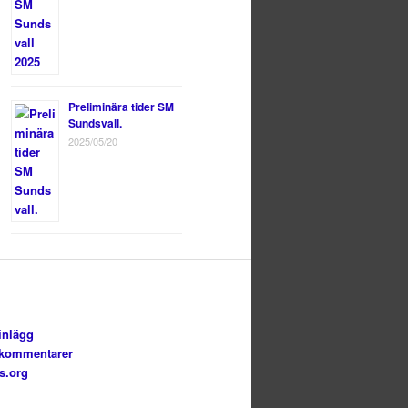
Preliminära tider SM
Sundsvall.
2025/05/20
inlägg
 kommentarer
s.org