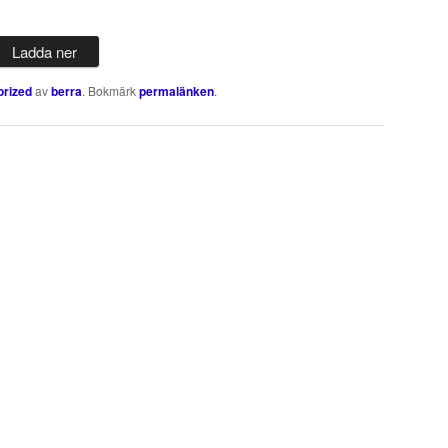
Ladda ner
orized
av
berra
. Bokmärk
permalänken
.