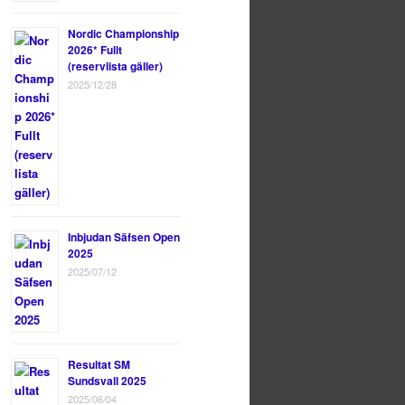
Nordic Championship
2026* Fullt
(reservlista gäller)
2025/12/28
Inbjudan Säfsen Open
2025
2025/07/12
Resultat SM
Sundsvall 2025
2025/06/04