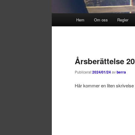
Huvudmeny
Hem
Om oss
Regler
Hoppa
Hoppa
till
till
primärt
sekundärt
Årsberättelse 2
innehåll
innehåll
Publicerat
2024/01/24
av
berra
Här kommer en liten skrivels