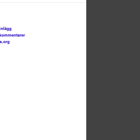
inlägg
 kommentarer
s.org