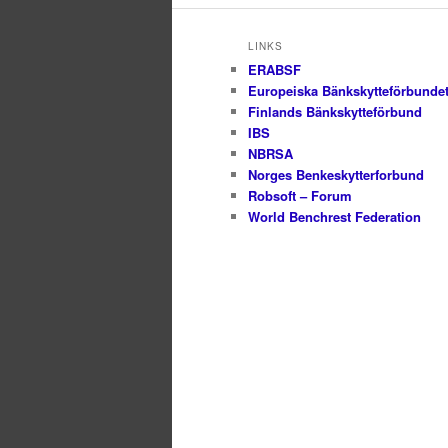
LINKS
ERABSF
Europeiska Bänkskytteförbunde
Finlands Bänkskytteförbund
IBS
NBRSA
Norges Benkeskytterforbund
Robsoft – Forum
World Benchrest Federation