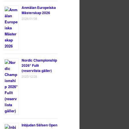
Anmälan Europeiska
Mästerskap 2026
2026/01/08
Nordic Championship
2026* Fullt
(reservlista gäller)
2025/12/28
Inbjudan Säfsen Open