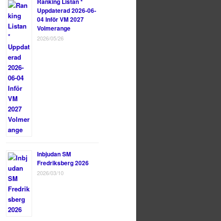
Ranking Listan *
Uppdaterad 2026-06-
04 Inför VM 2027
Volmerange
2026/05/26
Inbjudan SM
Fredriksberg 2026
2026/03/10