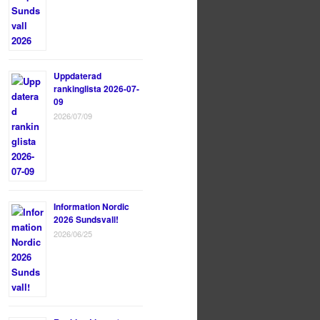
Uppdaterad
rankinglista 2026-07-
09
2026/07/09
Information Nordic
2026 Sundsvall!
2026/06/25