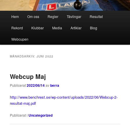
Huvudmeny
Hem
Om oss
Regler
Tävlingar
Resultat
Hoppa
Hoppa
Rekord
Klubbar
Media
Artiklar
Blog
till
till
Webcupen
primärt
sekundärt
innehåll
innehåll
MÅNADSARKIV:
JUNI 2022
Webcup Maj
Publicerat
2022/06/14
av
berra
http://www.benchrest.se/wp-content/uploads/2022/06/Webcup-2-
resultat-maj.pdf
Publicerat i
Uncategorized