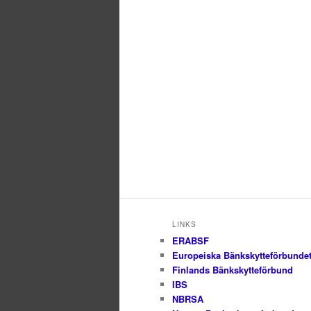
LINKS
ERABSF
Europeiska Bänkskytteförbunde
Finlands Bänkskytteförbund
IBS
NBRSA