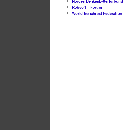
Norges Benkeskytterforbund
Robsoft – Forum
World Benchrest Federation