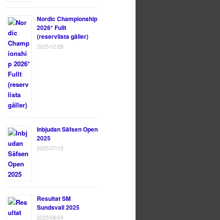
Nordic Championship
2026* Fullt
(reservlista gäller)
2025/12/28
Inbjudan Säfsen Open
2025
2025/07/12
Resultat SM
Sundsvall 2025
2025/06/04