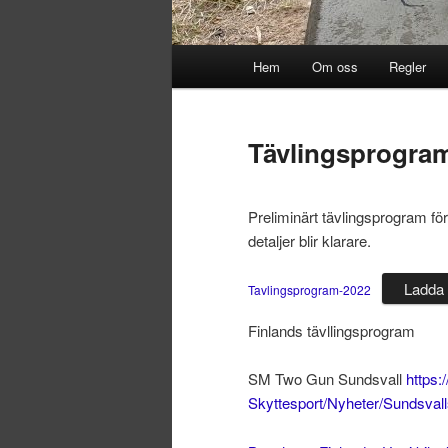
Huvudmeny
Hem
Om oss
Regler
Hoppa
Hoppa
till
till
Tävlingsprogra
primärt
sekundärt
Preliminärt tävlingsprogram fö
innehåll
innehåll
detaljer blir klarare.
Ladda 
Tavlingsprogram-2022
Finlands tävllingsprogram
SM Two Gun Sundsvall
https:
Skyttesport/Nyheter/Sundsva