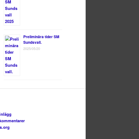
Preliminära tider SM
Sundsvall.
2025/05/20
inlägg
 kommentarer
s.org