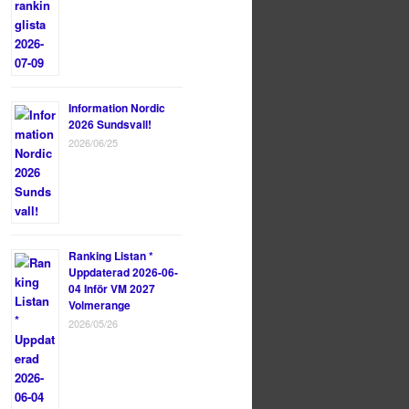
Information Nordic
2026 Sundsvall!
2026/06/25
Ranking Listan *
Uppdaterad 2026-06-
04 Inför VM 2027
Volmerange
2026/05/26