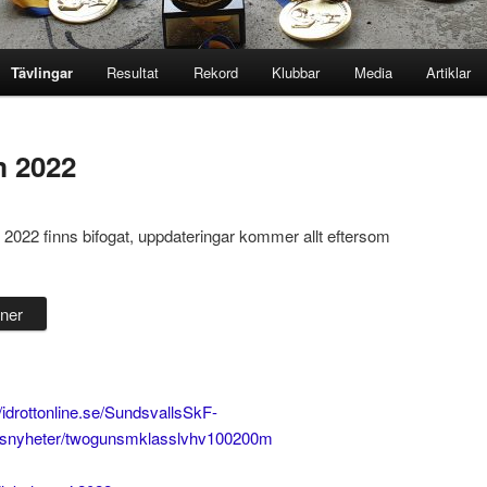
Tävlingar
Resultat
Rekord
Klubbar
Media
Artiklar
m 2022
r 2022 finns bifogat, uppdateringar kommer allt eftersom
ner
//idrottonline.se/SundsvallsSkF-
llsnyheter/twogunsmklasslvhv100200m