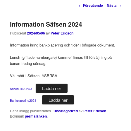
innehåll
innehåll
Inläggsnavigering
←
Föregående
Nästa
→
Information Säfsen 2024
Publicerat
2024/05/06
av
Peter Ericson
Information kring bänkplacering och tider i bifogade dokument.
Lunch (grillade hamburgare) kommer finnas till försäljning på
banan fredag-söndag.
Väl mött i Säfsen! //SBRSA
Ladda ner
Schedule2024-1
Ladda ner
Bankplacering2024-1
Detta inlägg publicerades i
Uncategorized
av
Peter Ericson
.
Bokmärk
permalänken
.