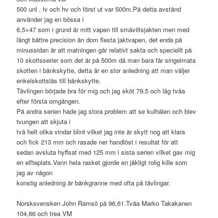
500 unl , lv och hv och först ut var 500m.På detta avstånd
använder jag en bössa i
6,5×47 som i grund är mitt vapen till småviltsjakten men med
långt bättre precision än dom flesta jaktvapen, det enda på
minussidan är att matningen går relativt sakta och speciellt på
10 skottsserier som det är på 500m då man bara får singelmata
skotten i bänkskytte, detta är en stor anledning att man väljer
enkelskottslås till bänkskytte.
Tävlingen började bra för mig och jag sköt 79,5 och låg tvåa
efter första omgången.
På andra serien hade jag stora problem att se kulhålen och blev
tvungen att skjuta i
två helt olika vindar blint vilket jag inte är skytt nog att klara
och fick 213 mm och rasade ner handlöst i resultat för att
sedan avsluta hyffsat med 125 mm i sista serien vilket gav mig
en elfteplats.Vann hela rasket gjorde en jäkligt rolig kille som
jag av någon
konstig anledning är bänkgranne med ofta på tävlingar.
Norsksvensken John Ramsö på 96,61.Tvåa Marko Takakanen
104,66 och trea VM