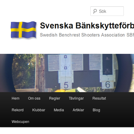
Sök
Huvudmeny
Hem
Om oss
Regler
Tävlingar
Resultat
Hoppa
Hoppa
Rekord
Klubbar
Media
Artiklar
Blog
till
till
Webcupen
primärt
sekundärt