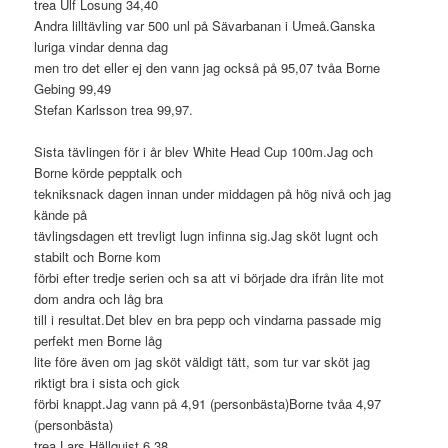
trea Ulf Losung 34,40
Andra lilltävling var 500 unl på Sävarbanan i Umeå.Ganska
luriga vindar denna dag
men tro det eller ej den vann jag också på 95,07 tvåa Borne
Gebing 99,49
Stefan Karlsson trea 99,97.
Sista tävlingen för i år blev White Head Cup 100m.Jag och
Borne körde pepptalk och
tekniksnack dagen innan under middagen på hög nivå och jag
kände på
tävlingsdagen ett trevligt lugn infinna sig.Jag sköt lugnt och
stabilt och Borne kom
förbi efter tredje serien och sa att vi började dra ifrån lite mot
dom andra och låg bra
till i resultat.Det blev en bra pepp och vindarna passade mig
perfekt men Borne låg
lite före även om jag sköt väldigt tätt, som tur var sköt jag
riktigt bra i sista och gick
förbi knappt.Jag vann på 4,91 (personbästa)Borne tvåa 4,97
(personbästa)
trea Lars Hällquist 6,38.