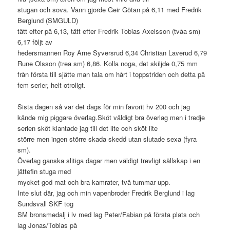
stugan och sova. Vann gjorde Geir Götan på 6,11 med Fredrik
Berglund (SMGULD)
tätt efter på 6,13, tätt efter Fredrik Tobias Axelsson (tvåa sm)
6,17 följt av
hedersmannen Roy Arne Syversrud 6,34 Christian Laverud 6,79
Rune Olsson (trea sm) 6,86. Kolla noga, det skiljde 0,75 mm
från första till sjätte man tala om hårt i toppstriden och detta på
fem serier, helt otroligt.
Sista dagen så var det dags för min favorit hv 200 och jag
kände mig piggare överlag.Sköt väldigt bra överlag men i tredje
serien sköt klantade jag till det lite och sköt lite
större men ingen större skada skedd utan slutade sexa (fyra
sm).
Överlag ganska slitiga dagar men väldigt trevligt sällskap i en
jättefin stuga med
mycket god mat och bra kamrater, två tummar upp.
Inte slut där, jag och min vapenbroder Fredrik Berglund i lag
Sundsvall SKF tog
SM bronsmedalj i lv med lag Peter/Fabian på första plats och
lag Jonas/Tobias på