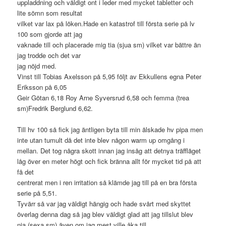
uppladdning och väldigt ont i leder med mycket tabletter och
lite sömn som resultat
vilket var lax på löken.Hade en katastrof till första serie på lv
100 som gjorde att jag
vaknade till och placerade mig tia (sjua sm) vilket var bättre än
jag trodde och det var
jag nöjd med.
Vinst till Tobias Axelsson på 5,95 följt av Ekkullens egna Peter
Eriksson på 6,05
Geir Götan 6,18 Roy Arne Syversrud 6,58 och femma (trea
sm)Fredrik Berglund 6,62.
Till hv 100 så fick jag äntligen byta till min älskade hv pipa men
inte utan tumult då det inte blev någon warm up omgång i
mellan. Det tog några skott innan jag insåg att detnya träffläget
låg över en meter högt och fick bränna allt för mycket tid på att
få det
centrerat men i ren irritation så klämde jag till på en bra första
serie på 5,51.
Tyvärr så var jag väldigt hängig och hade svårt med skyttet
överlag denna dag så jag blev väldigt glad att jag tillslut blev
nia (sexa sm) även om jag mest ville åka till