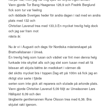
Vann gjorde Tor Bang Haagense 126,9 och Fredrik Berglund
fick som tur var feeling
och räddade Sveriges heder för andra dagen i rad med en andra
plats med 132 och
Christian Laverud trea med 133,3.En mycket trevlig helg dock
och jag ser fram mot
nästa år.
Nu är vi i Augusti och dags för Nordiska mästerskapet på
Brattvallsbanan i Umeå.
En trevlig helg som tusan och vädret var fint men denna helg
funkade inte skyttet alls och jag slet som tusan med att få
bössan att skjuta bättre än mediokert i värmen då
det sköts mycket bra i toppen.Dag ett på 100m så fick jag en
riktigt stor serie i fjärde
serien som inte gick att reparera och slutade på artonde plats.
Vann gjorde Christian Laverud 5,09 följt av Umeåsonen Lars
Hällquist 6,09 och den
långbente gentlemannen Rune Olsson trea med 6,36. Bra
skjutet rakt igenom.