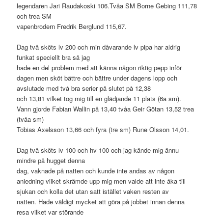
legendaren Jari Raudakoski 106.Tvåa SM Borne Gebing 111,78
och trea SM
vapenbrodern Fredrik Berglund 115,67.
Dag två sköts lv 200 och min dåvarande lv pipa har aldrig
funkat speciellt bra så jag
hade en del problem med att känna någon riktig pepp inför
dagen men sköt bättre och bättre under dagens lopp och
avslutade med två bra serier på slutet på 12,38
och 13,81 vilket tog mig till en glädjande 11 plats (6a sm).
Vann gjorde Fabian Wallin på 13,40 tvåa Geir Götan 13,52 trea
(tvåa sm)
Tobias Axelsson 13,66 och fyra (tre sm) Rune Olsson 14,01.
Dag två sköts lv 100 och hv 100 och jag kände mig ännu
mindre på hugget denna
dag, vaknade på natten och kunde inte andas av någon
anledning vilket skrämde upp mig men valde att inte åka till
sjukan och kolla det utan satt istället vaken resten av
natten. Hade väldigt mycket att göra på jobbet innan denna
resa vilket var störande