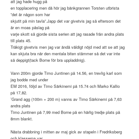
att jag hade hugg på
en topplacering men då hör jag bänkgrannen Torsten utbrista
”det är någon som har
skjutit på min tavla”.Japp det var givetvis jag så eftersom det
är en moas påslag på
varje skott så gjorde sista serien att jag rasade från andra plats
till plats 45.
Tråkigt givetvis men jag var ändå väldigt nöjd med att se att jag
kan skjuta bra när den mentala biten stämmer så det var inte
så deppigt(tack Borne för bra uppladdnig).
Vann 200m gjorde Timo Juntinen på 14.56, en trevlig karl som
jag bodde med under
EM 2016, följd av Timo Särkinemi på 15.74 och Marko Kallio
på 17,82.
’Grand agg (100m + 200 m) vanns av Timo Särkinemi på 7,63
andra plats
Timo Juntinen på 7,99 med Borne på en härlig tredje plats på
8mm blankt.
Nästa drabbning i mitten av maj gick av stapeln i Fredriksberg
och klasserna var