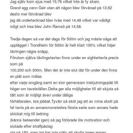
Jag själv kom sjua med 15,76 vilket inte är fy skam.
Grand agg vann Geir utan att någon blev förvånad på 13,62
desto mer förvånad blev
jag då undertecknad blev tvåa med 14,48 vilket var väldigt
roligt och trea blev John Ramsö på 14,58.
Tredje dagen så var det dags för 500m och jag måste säga att
upplägget i Trondheim för 500m är helt klart 100% vilket höjer
tävlingen några snäpp.
Förutom själva tävlingstavlan finns under en sightertavla precis
som på
100,200 och 300m. Men det är inte slut där för under den finns
en plåt som målas
efter varje omgång samt en stor gemensam inskjutningsplåt till
höger om tavelställen.Detta ger alla möjligheter till att skjuta så
tätt som är möjligt även under dåliga
förhållanden, bra jobbat.Tyvärr så sköt jag ett av mina skott på
fel tavla på en annarsmonsterbra första serie som annars hade
skickat mig till ledning
(känns beteendet igen) så jag förlorade lite motivation och
slutade efter straffpåslag
nia på 182, men jag har mig själv att skylla ingen annan.