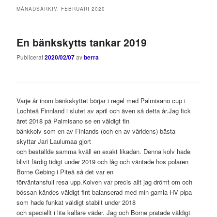
innehåll
innehåll
MÅNADSARKIV:
FEBRUARI 2020
En bänkskytts tankar 2019
Publicerat
2020/02/07
av
berra
Varje år inom bänkskyttet börjar i regel med Palmisano cup i
Lochteå Finnland i slutet av april och även så detta år.Jag fick
året 2018 på Palmisano se en väldigt fin
bänkkolv som en av Finlands (och en av världens) bästa
skyttar Jari Laulumaa gjort
och beställde samma kväll en exakt likadan. Denna kolv hade
blivit färdig tidigt under 2019 och låg och väntade hos polaren
Borne Gebing i Piteå så det var en
förväntansfull resa upp.Kolven var precis allt jag drömt om och
bössan kändes väldigt fint balanserad med min gamla HV pipa
som hade funkat väldigt stabilt under 2018
och speciellt i lite kallare väder. Jag och Borne pratade väldigt