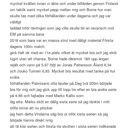
mycket kvällen innan vi åkte och under bilfärden genom Finland
om taktik samt mycket pepp mellan mig och Borne hur man
skulle tas med olika förhållanden under dagarna och jag var
väldigt
laddad inför tävlingen som jag ville skulle bli en revansch mot
EM på samma bana
2018 som bara var en massa strul med dåligt material.Första
dagens 100m match
gick helt ok med en 11e plats vilket är mycket bra och jag sköt
lugnt utan att chansa. Borne hade däremot fått upp ångan
rejält och vann på 5,97 följt av Jonas Pettersson Åland 6,34
och Jouko Turinen 6,83. Mycket bra resultat med tanke på hur
svåra
förhållanden Palmisano ofta bjuder på.Dag två 200m började
bra för mig och jag gick upp till topp tre efter en bra andra serie
på 9.66 och fajtades med Marko Kallio som
låg etta. Marko sköt en dålig sista serie så jag tänkte i mitt
stilla sinne att nu plockar
jag hem detta.Vindarna såg bra ut inför sista serien så jag
började hamra direkt ivrig
att få klar serien och första tre skotten i sista serien indikerade