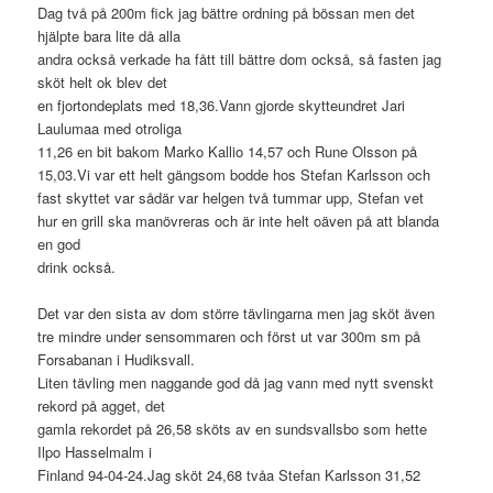
Dag två på 200m fick jag bättre ordning på bössan men det
hjälpte bara lite då alla
andra också verkade ha fått till bättre dom också, så fasten jag
sköt helt ok blev det
en fjortondeplats med 18,36.Vann gjorde skytteundret Jari
Laulumaa med otroliga
11,26 en bit bakom Marko Kallio 14,57 och Rune Olsson på
15,03.Vi var ett helt gängsom bodde hos Stefan Karlsson och
fast skyttet var sådär var helgen två tummar upp, Stefan vet
hur en grill ska manövreras och är inte helt oäven på att blanda
en god
drink också.
Det var den sista av dom större tävlingarna men jag sköt även
tre mindre under sensommaren och först ut var 300m sm på
Forsabanan i Hudiksvall.
Liten tävling men naggande god då jag vann med nytt svenskt
rekord på agget, det
gamla rekordet på 26,58 sköts av en sundsvallsbo som hette
Ilpo Hasselmalm i
Finland 94-04-24.Jag sköt 24,68 tvåa Stefan Karlsson 31,52