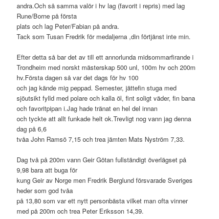
andra.Och så samma valör i hv lag (favorit i repris) med lag
Rune/Borne på första
plats och lag Peter/Fabian på andra.
Tack som Tusan Fredrik för medaljerna ,din förtjänst inte min.
Efter detta så bar det av till ett annorlunda midsommarfirande i
Trondheim med norskt mästerskap 500 unl, 100m hv och 200m
hv.Första dagen så var det dags för hv 100
och jag kände mig peppad. Semester, jättefin stuga med
sjöutsikt fylld med polare och kalla öl, fint soligt väder, fin bana
och favoritpipan i.Jag hade tränat en hel del innan
och tyckte att allt funkade helt ok.Trevligt nog vann jag denna
dag på 6,6
tvåa John Ramsö 7,15 och trea jämten Mats Nyström 7,33.
Dag två på 200m vann Geir Götan fullständigt överlägset på
9,98 bara att buga för
kung Geir av Norge men Fredrik Berglund försvarade Sveriges
heder som god tvåa
på 13,80 som var ett nytt personbästa vilket man ofta vinner
med på 200m och trea Peter Eriksson 14,39.