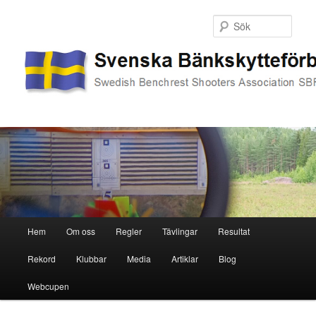
Sök
Huvudmeny
Hem
Om oss
Regler
Tävlingar
Resultat
Hoppa
Hoppa
Rekord
Klubbar
Media
Artiklar
Blog
till
till
Webcupen
primärt
sekundärt