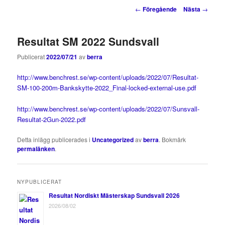
innehåll
innehåll
Inläggsnavigering
←
Föregående
Nästa
→
Resultat SM 2022 Sundsvall
Publicerat
2022/07/21
av
berra
http://www.benchrest.se/wp-content/uploads/2022/07/Resultat-
SM-100-200m-Bankskytte-2022_Final-locked-external-use.pdf
http://www.benchrest.se/wp-content/uploads/2022/07/Sunsvall-
Resultat-2Gun-2022.pdf
Detta inlägg publicerades i
Uncategorized
av
berra
. Bokmärk
permalänken
.
NYPUBLICERAT
Resultat Nordiskt Mästerskap Sundsvall 2026
2026/08/02