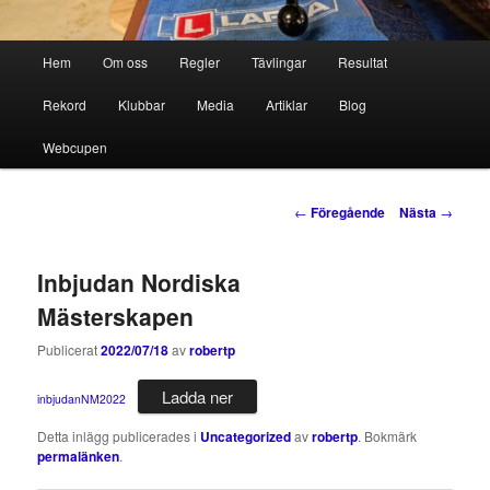
Huvudmeny
Hem
Om oss
Regler
Tävlingar
Resultat
Hoppa
Hoppa
Rekord
Klubbar
Media
Artiklar
Blog
till
till
Webcupen
primärt
sekundärt
innehåll
innehåll
Inläggsnavigering
←
Föregående
Nästa
→
Inbjudan Nordiska
Mästerskapen
Publicerat
2022/07/18
av
robertp
Ladda ner
inbjudanNM2022
Detta inlägg publicerades i
Uncategorized
av
robertp
. Bokmärk
permalänken
.