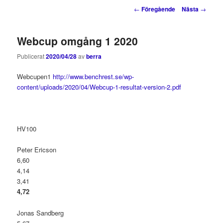
innehåll
innehåll
Inläggsnavigering
←
Föregående
Nästa
→
Webcup omgång 1 2020
Publicerat
2020/04/28
av
berra
Webcupen1
http://www.benchrest.se/wp-
content/uploads/2020/04/Webcup-1-resultat-version-2.pdf
HV100
Peter Ericson
6,60
4,14
3,41
4,72
Jonas Sandberg