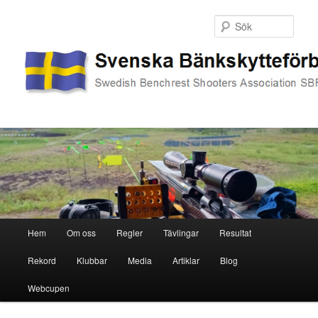
Sök
Huvudmeny
Hem
Om oss
Regler
Tävlingar
Resultat
Hoppa
Hoppa
Rekord
Klubbar
Media
Artiklar
Blog
till
till
Webcupen
primärt
sekundärt