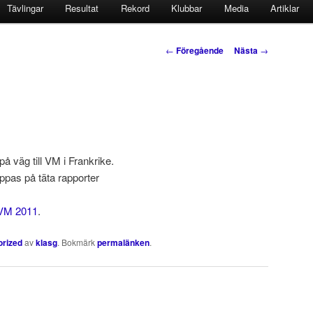
Tävlingar
Resultat
Rekord
Klubbar
Media
Artiklar
Inläggsnavigering
←
Föregående
Nästa
→
å väg till VM i Frankrike.
oppas på täta rapporter
VM 2011
.
orized
av
klasg
. Bokmärk
permalänken
.