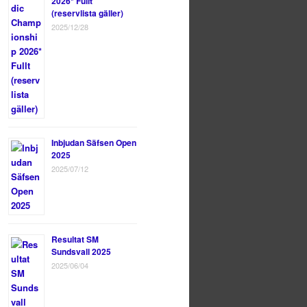
2026* Fullt
(reservlista gäller)
2025/12/28
Inbjudan Säfsen Open
2025
2025/07/12
Resultat SM
Sundsvall 2025
2025/06/04