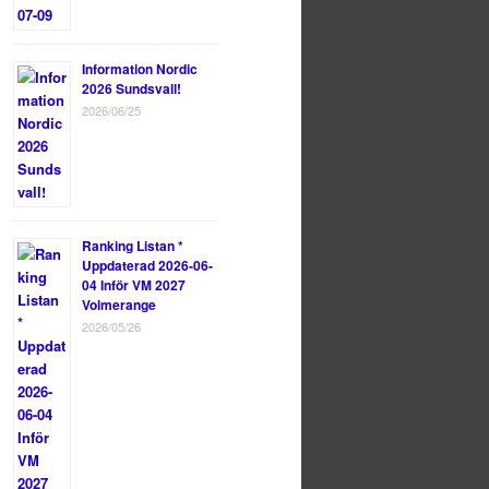
Information Nordic
2026 Sundsvall!
2026/06/25
Ranking Listan *
Uppdaterad 2026-06-
04 Inför VM 2027
Volmerange
2026/05/26