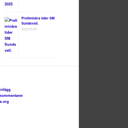
Preliminära tider SM
Sundsvall.
2025/05/20
inlägg
 kommentarer
s.org