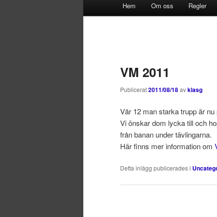
Huvudmeny
Hem
Om oss
Regler
Hoppa
Hoppa
till
till
primärt
sekundärt
VM 2011
innehåll
innehåll
Publicerat
2011/08/18
av
klasg
Vår 12 man starka trupp är nu p
Vi önskar dom lycka till och h
från banan under tävlingarna.
Här finns mer information om
Detta inlägg publicerades i
Uncateg