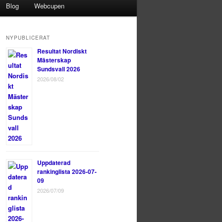
Blog
Webcupen
NYPUBLICERAT
Resultat Nordiskt
Mästerskap
Sundsvall 2026
2026/08/02
Uppdaterad
rankinglista 2026-07-
09
2026/07/09