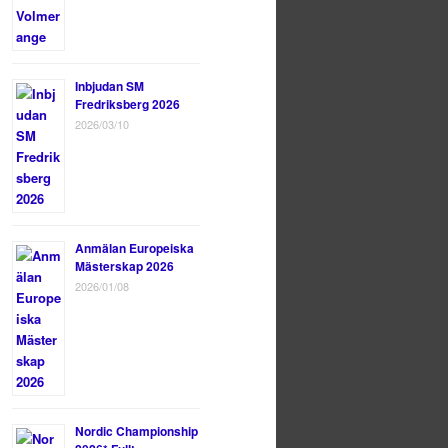
Inbjudan SM
Fredriksberg 2026
2026/03/10
Anmälan Europeiska
Mästerskap 2026
2026/01/08
Nordic Championship