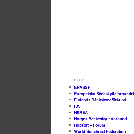
LINKS
ERABSF
Europeiska Bänkskytteförbunde
Finlands Bänkskytteförbund
IBS
NBRSA
Norges Benkeskytterforbund
Robsoft – Forum
World Benchrest Federation