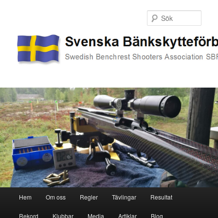
Sök
Huvudmeny
Hem
Om oss
Regler
Tävlingar
Resultat
Hoppa
Hoppa
Rekord
Klubbar
Media
Artiklar
Blog