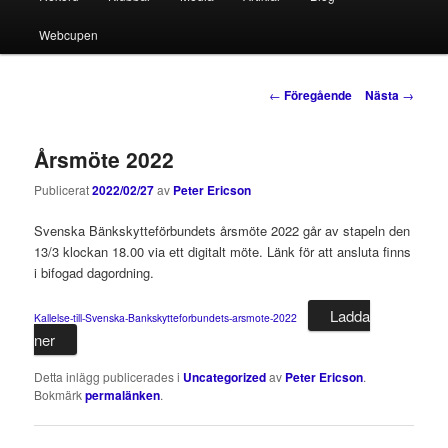
till
till
Webcupen
primärt
sekundärt
innehåll
innehåll
Inläggsnavigering
←
Föregående
Nästa
→
Årsmöte 2022
Publicerat
2022/02/27
av
Peter Ericson
Svenska Bänkskytteförbundets årsmöte 2022 går av stapeln den
13/3 klockan 18.00 via ett digitalt möte. Länk för att ansluta finns
i bifogad dagordning.
Ladda
Kallelse-till-Svenska-Bankskytteforbundets-arsmote-2022
ner
Detta inlägg publicerades i
Uncategorized
av
Peter Ericson
.
Bokmärk
permalänken
.