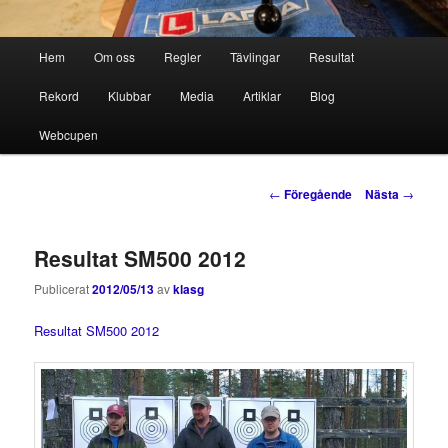
Huvudmeny
Hem
Om oss
Regler
Tävlingar
Resultat
Hoppa
Hoppa
Rekord
Klubbar
Media
Artiklar
Blog
till
till
Webcupen
primärt
sekundärt
innehåll
innehåll
Inläggsnavigering
←
Föregående
Nästa
→
Resultat SM500 2012
Publicerat
2012/05/13
av
klasg
Resultat SM500 2012